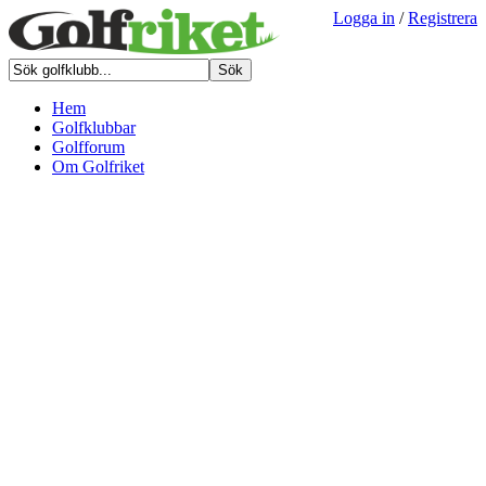
Logga in
/
Registrera
Hem
Golfklubbar
Golfforum
Om Golfriket