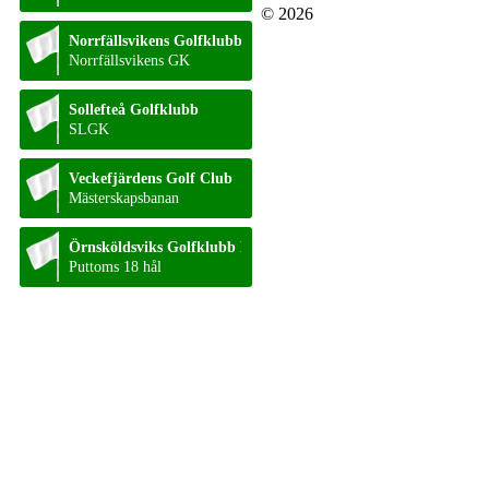
© 2026
Norrfällsvikens Golfklubb
Norrfällsvikens GK
Sollefteå Golfklubb
SLGK
Veckefjärdens Golf Club
Mästerskapsbanan
Örnsköldsviks Golfklubb Puttom
Puttoms 18 hål