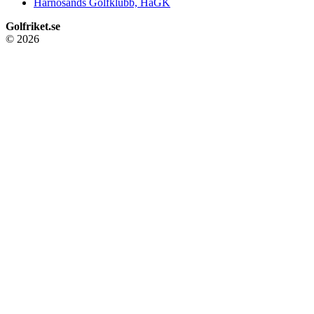
Härnösands Golfklubb, HäGK
Golfriket.se
© 2026