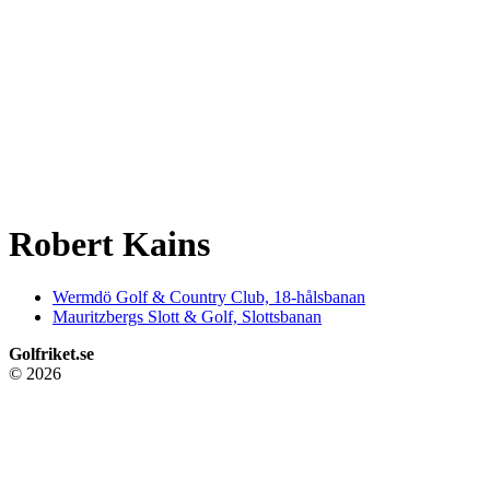
Robert Kains
Wermdö Golf & Country Club, 18-hålsbanan
Mauritzbergs Slott & Golf, Slottsbanan
Golfriket.se
© 2026