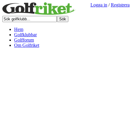
Logga in
/
Registrera
Hem
Golfklubbar
Golfforum
Om Golfriket