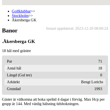
Golfklubbar
>>
Stockholm
>>
Åkersberga GK
Senast uppdaterat: 2023-12-20 08:00:24
Banor
.Åkersberga GK
18 hål med grästee
Par
71
Antal hål
18
Längd (Gul tee)
0
Arkitekt
Bengt Lorichs
Grundad
1993
Gäster är välkomna att boka speltid 4 dagar i förväg. Max Hcp per
grupp är 144. Med vänlig hälsning tidsbokningen.