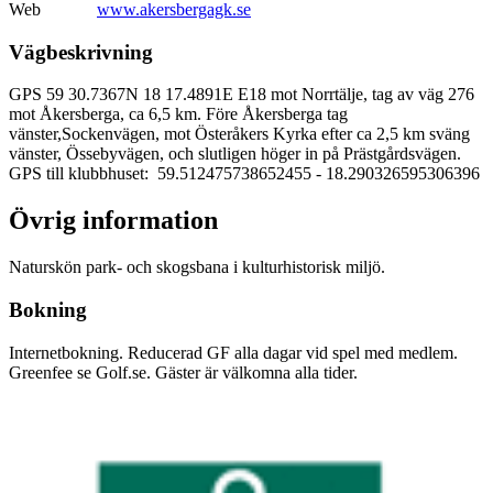
Web
www.akersbergagk.se
Vägbeskrivning
GPS 59 30.7367N 18 17.4891E E18 mot Norrtälje, tag av väg 276
mot Åkersberga, ca 6,5 km. Före Åkersberga tag
vänster,Sockenvägen, mot Österåkers Kyrka efter ca 2,5 km sväng
vänster, Össebyvägen, och slutligen höger in på Prästgårdsvägen.
GPS till klubbhuset: 59.512475738652455
- 18.290326595306396
Övrig information
Naturskön park- och skogsbana i kulturhistorisk miljö.
Bokning
Internetbokning. Reducerad GF alla dagar vid spel med medlem.
Greenfee se Golf.se. Gäster är välkomna alla tider.