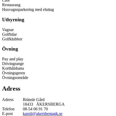
Café
Restaurang
Husvagnsparkering med eluttag
Uthyrning
Vagnar
Golfbilar
Golfklubbor
Övning
Pay and play
Drivingrange
Korthålsbana
Övningsgreen
Övningsområde
Adress
Adress
Bränsle Gård
18433 ÅKERSBERGA
Telefon
08-54 06 91 70
E-post
kansli@akersbergagk.se