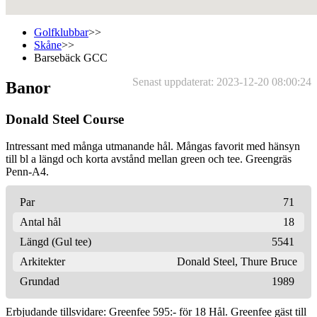
Golfklubbar
>>
Skåne
>>
Barsebäck GCC
Senast uppdaterat: 2023-12-20 08:00:24
Banor
Donald Steel Course
Intressant med många utmanande hål. Mångas favorit med hänsyn
till bl a längd och korta avstånd mellan green och tee. Greengräs
Penn-A4.
Par
71
Antal hål
18
Längd (Gul tee)
5541
Arkitekter
Donald Steel
,
Thure Bruce
Grundad
1989
Erbjudande tillsvidare: Greenfee 595:- för 18 Hål. Greenfee gäst till