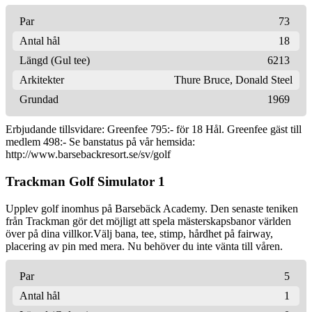
Par
73
Antal hål
18
Längd (Gul tee)
6213
Arkitekter
Thure Bruce
,
Donald Steel
Grundad
1969
Erbjudande tillsvidare: Greenfee 795:- för 18 Hål. Greenfee gäst till
medlem 498:- Se banstatus på vår hemsida:
http://www.barsebackresort.se/sv/golf
Trackman Golf Simulator 1
Upplev golf inomhus på Barsebäck Academy. Den senaste teniken
från Trackman gör det möjligt att spela mästerskapsbanor världen
över på dina villkor.Välj bana, tee, stimp, hårdhet på fairway,
placering av pin med mera. Nu behöver du inte vänta till våren.
Par
5
Antal hål
1