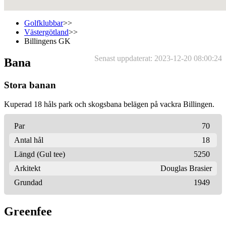
Golfklubbar
>>
Västergötland
>>
Billingens GK
Senast uppdaterat: 2023-12-20 08:00:24
Bana
Stora banan
Kuperad 18 håls park och skogsbana belägen på vackra Billingen.
Par
70
Antal hål
18
Längd (Gul tee)
5250
Arkitekt
Douglas Brasier
Grundad
1949
Greenfee