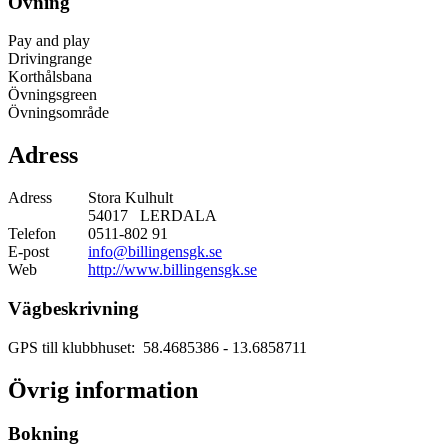
Övning
Pay and play
Drivingrange
Korthålsbana
Övningsgreen
Övningsområde
Adress
Adress
Stora Kulhult
54017 LERDALA
Telefon
0511-802 91
E-post
info@billingensgk.se
Web
http://www.billingensgk.se
Vägbeskrivning
GPS till klubbhuset: 58.4685386
- 13.6858711
Övrig information
Bokning