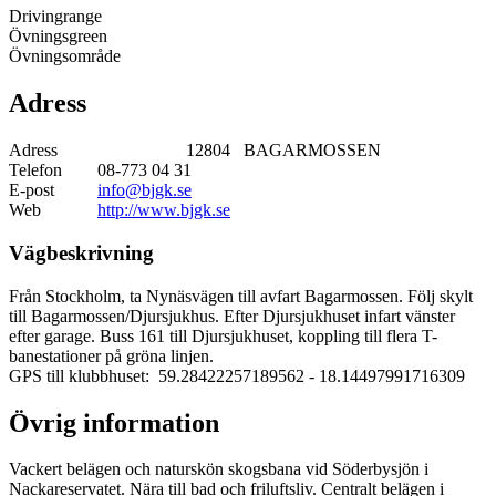
Drivingrange
Övningsgreen
Övningsområde
Adress
Adress
12804 BAGARMOSSEN
Telefon
08-773 04 31
E-post
info@bjgk.se
Web
http://www.bjgk.se
Vägbeskrivning
Från Stockholm, ta Nynäsvägen till avfart Bagarmossen. Följ skylt
till Bagarmossen/Djursjukhus. Efter Djursjukhuset infart vänster
efter garage. Buss 161 till Djursjukhuset, koppling till flera T-
banestationer på gröna linjen.
GPS till klubbhuset: 59.28422257189562
- 18.14497991716309
Övrig information
Vackert belägen och naturskön skogsbana vid Söderbysjön i
Nackareservatet. Nära till bad och friluftsliv. Centralt belägen i