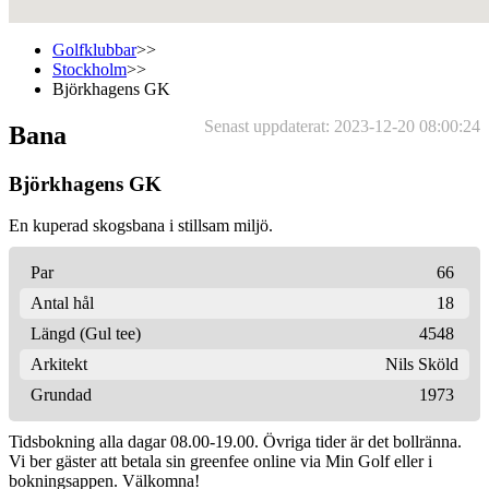
Golfklubbar
>>
Stockholm
>>
Björkhagens GK
Senast uppdaterat: 2023-12-20 08:00:24
Bana
Björkhagens GK
En kuperad skogsbana i stillsam miljö.
Par
66
Antal hål
18
Längd (Gul tee)
4548
Arkitekt
Nils Sköld
Grundad
1973
Tidsbokning alla dagar 08.00-19.00. Övriga tider är det bollränna.
Vi ber gäster att betala sin greenfee online via Min Golf eller i
bokningsappen. Välkomna!