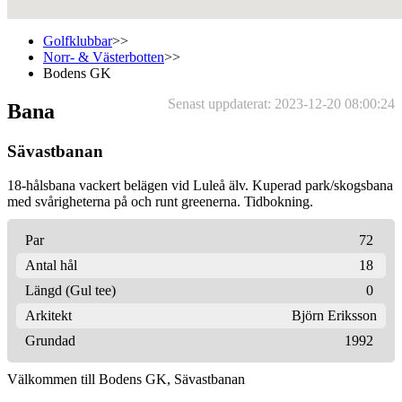
Golfklubbar
>>
Norr- & Västerbotten
>>
Bodens GK
Senast uppdaterat: 2023-12-20 08:00:24
Bana
Sävastbanan
18-hålsbana vackert belägen vid Luleå älv. Kuperad park/skogsbana
med svårigheterna på och runt greenerna. Tidbokning.
Par
72
Antal hål
18
Längd (Gul tee)
0
Arkitekt
Björn Eriksson
Grundad
1992
Välkommen till Bodens GK, Sävastbanan