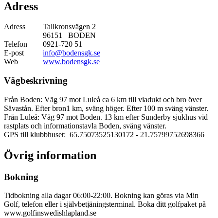
Adress
Adress
Tallkronsvägen 2
96151 BODEN
Telefon
0921-720 51
E-post
info@bodensgk.se
Web
www.bodensgk.se
Vägbeskrivning
Från Boden: Väg 97 mot Luleå ca 6 km till viadukt och bro över
Sävastån. Efter bron1 km, sväng höger. Efter 100 m sväng vänster.
Från Luleå: Väg 97 mot Boden. 13 km efter Sunderby sjukhus vid
rastplats och informationstavla Boden, sväng vänster.
GPS till klubbhuset: 65.75073525130172
- 21.75799752698366
Övrig information
Bokning
Tidbokning alla dagar 06:00-22:00. Bokning kan göras via Min
Golf, telefon eller i självbetjäningsterminal. Boka ditt golfpaket på
www.golfinswedishlapland.se