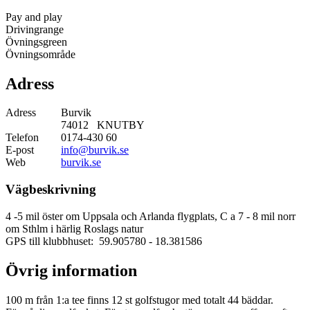
Pay and play
Drivingrange
Övningsgreen
Övningsområde
Adress
Adress
Burvik
74012 KNUTBY
Telefon
0174-430 60
E-post
info@burvik.se
Web
burvik.se
Vägbeskrivning
4 -5 mil öster om Uppsala och Arlanda flygplats, C a 7 - 8 mil norr
om Sthlm i härlig Roslags natur
GPS till klubbhuset: 59.905780
- 18.381586
Övrig information
100 m från 1:a tee finns 12 st golfstugor med totalt 44 bäddar.