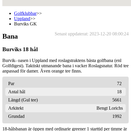
Golfklubbar
>>
Uppland
>>
Burviks GK
Senast uppdaterat: 2023-12-20 08:00:24
Bana
Burviks 18 hål
Burvik- oasen i Uppland med roslagstraktens bästa golfbana (enl
Golfdigest). Taktiskt utmanande bana i vacker Roslagsnatur. Röd tee
anpassad för damer. Även orange tee finns.
Par
72
Antal hål
18
Längd (Gul tee)
5661
Arkitekt
Bengt Lorichs
Grundad
1992
18-hålsbanan är öppen med ordinarie greener 1 starttid per timme är