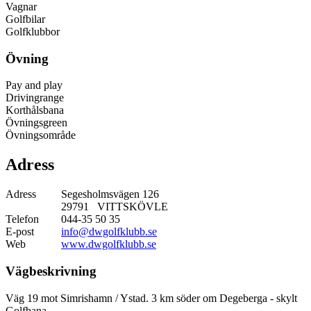
Vagnar
Golfbilar
Golfklubbor
Övning
Pay and play
Drivingrange
Korthålsbana
Övningsgreen
Övningsområde
Adress
Adress
Segesholmsvägen 126
29791 VITTSKÖVLE
Telefon
044-35 50 35
E-post
info@dwgolfklubb.se
Web
www.dwgolfklubb.se
Vägbeskrivning
Väg 19 mot Simrishamn / Ystad. 3 km söder om Degeberga - skylt
Golfbana