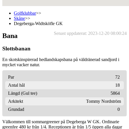
Golfklubbar
>>
Skåne
>>
Degeberga-Widtsköfle GK
Senast uppdaterat: 2023-12-20 08:00:24
Bana
Slottsbanan
En skotskinspirerad hedlandskapsbana på väldränerad sandjord i
mycket vacker natur.
Par
72
Antal hål
18
Längd (Gul tee)
5864
Arkitekt
Tommy Nordström
Grundad
0
Välkommen till sommargreener på Degeberga W GK. Ordinarie
greenfee 480 kr från 1/4. Receptionen är från 1/5 öppen alla dagar