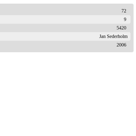
72
9
5420
Jan Sederholm
2006