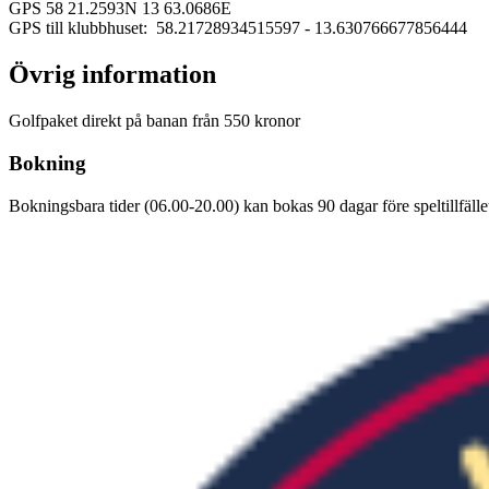
GPS 58 21.2593N 13 63.0686E
GPS till klubbhuset: 58.21728934515597
- 13.630766677856444
Övrig information
Golfpaket direkt på banan från 550 kronor
Bokning
Bokningsbara tider (06.00-20.00) kan bokas 90 dagar före speltillfället v