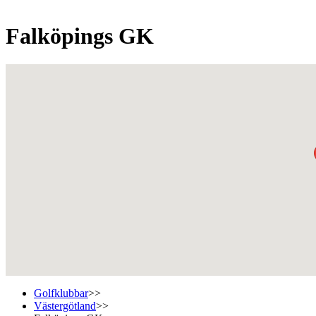
Falköpings GK
Golfklubbar
>>
Västergötland
>>