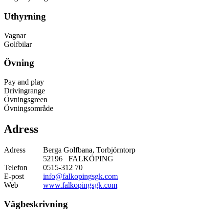
Uthyrning
Vagnar
Golfbilar
Övning
Pay and play
Drivingrange
Övningsgreen
Övningsområde
Adress
Adress
Berga Golfbana, Torbjörntorp
52196 FALKÖPING
Telefon
0515-312 70
E-post
info@falkopingsgk.com
Web
www.falkopingsgk.com
Vägbeskrivning