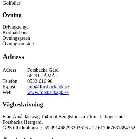
Golfbilar
Övning
Drivingrange
Korthålsbana
Övningsgreen
Övningsområde
Adress
Adress
Forsbacka Gård
66291 ÅMÅL
Telefon
0532-616 90
E-post
info@forsbackagk.se
Web
www.forsbackagk.se
Vägbeskrivning
Från Åmål länsväg 164 mot Bengtsfors ca 7 km. Ta höger mot
Forsbacka Herrgård.
GPS till klubbhuset: 59.091468293293616
- 12.612967681884752