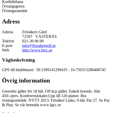
Korthålsbana
Övningsgreen
Övningsområde
Adress
Adress
Frösåkers Gård
72597 VÄSTERÅS
Telefon
021-30 96 00
E-post
info@frosakergolf.se
Web
http://www.fgcc.se
Vägbeskrivning
GPS till klubbhuset: 59.5399141299435
- 16.750313280468745
Övrig information
Greenfee gäller för 18 hål. Off hcp gäller. Enkelt boende. från
450:-/pers. Konferenslokaler.Upp till 120 platser. Bra
övningsområde. NYTT 2013. Frösåker Links, 9 hål, Par 27. Se Pay
& Play. Se vår hemsida www.fgcc.se