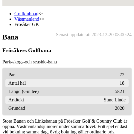
Golfklubbar
>>
Västmanland
>>
Frösåker GK
Senast uppdaterat: 2023-12-20 08:00:24
Bana
Frösåkers Golfbana
Park-skogs-och seaside-bana
Par
72
Antal hål
18
Längd (Gul tee)
5821
Arkitekt
Sune Linde
Grundad
2020
Stora Banan och Linksbanan på Frösåker Golf & Country Club är
öppna. Västmanlandsjuniorer under sommarlovet: Fritt spel endast
vid bokning samma dag, övrig bokning gäller ordinarie pris.