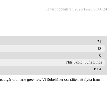
Senast uppdaterat: 2023-12-20 08:00:24
71
18
0
Nils Sköld
,
Sune Linde
1964
 utgår ordinarie greenfee. Vi förbehåller oss rätten att flytta fram