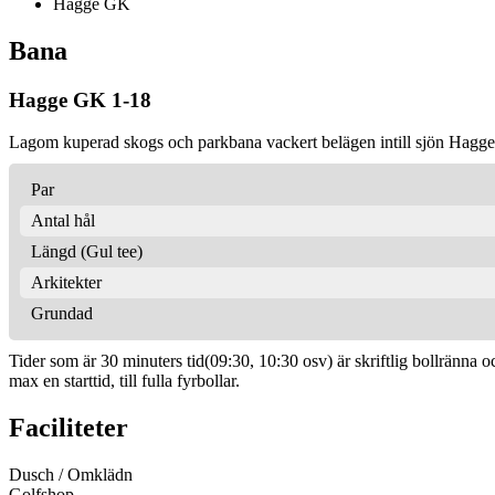
Hagge GK
Bana
Hagge GK 1-18
Lagom kuperad skogs och parkbana vackert belägen intill sjön Haggen.
Par
Antal hål
Längd (Gul tee)
Arkitekter
Grundad
Tider som är 30 minuters tid(09:30, 10:30 osv) är skriftlig bollränna o
max en starttid, till fulla fyrbollar.
Faciliteter
Dusch / Omklädn
Golfshop