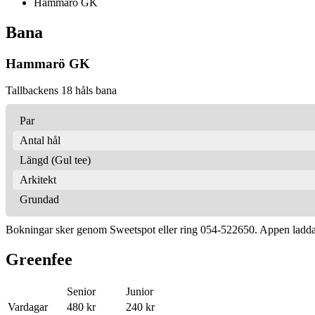
Hammarö GK
Bana
Hammarö GK
Tallbackens 18 håls bana
Par
Antal hål
Längd (Gul tee)
Arkitekt
Grundad
Bokningar sker genom Sweetspot eller ring 054-522650. Appen laddas
Greenfee
Senior
Junior
Vardagar
480 kr
240 kr