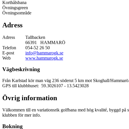
Korthålsbana
Övningsgreen
Övningsområde
Adress
Adress
Tallbacken
66391 HAMMARÖ
Telefon
054-52 26 50
E-post
info@hammarogk.se
Web
www.hammarogk.se
Vägbeskrivning
Från Karlstad kör man väg 236 söderut 5 km mot Skoghall/Hammarö. T
GPS till klubbhuset: 59.3026107
- 13.5423028
Övrig information
Välkommen till en variationsrik golfbana med hög kvalité, byggd på s
klubben för mer info.
Bokning