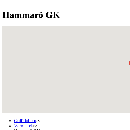
Hammarö GK
Golfklubbar
>>
Värmland
>>