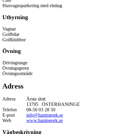
Café
Husvagnsparkering med eluttag
Uthyrning
Vagnar
Golfbilar
Golfklubbor
Övning
Drivingrange
Övningsgreen
Övningsområde
Adress
Adress
Årsta slott
13795 ÖSTERHANINGE
Telefon
08-50 03 28 50
E-post
info@haningegk.se
Web
www.haningegk.se
Vägbeskrivning