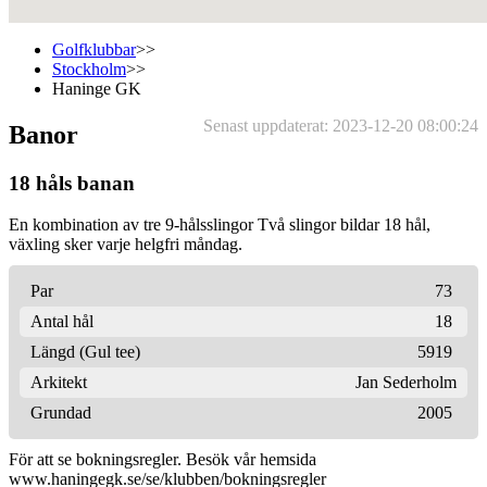
Golfklubbar
>>
Stockholm
>>
Haninge GK
Senast uppdaterat: 2023-12-20 08:00:24
Banor
18 håls banan
En kombination av tre 9-hålsslingor Två slingor bildar 18 hål,
växling sker varje helgfri måndag.
Par
73
Antal hål
18
Längd (Gul tee)
5919
Arkitekt
Jan Sederholm
Grundad
2005
För att se bokningsregler. Besök vår hemsida
www.haningegk.se/se/klubben/bokningsregler