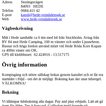
Adress
Storängsvägen
84093 HEDE
Telefon
0684-411 42
E-post
kansli@hede-vemdalensgk.se
Web
www.hede-vemdalensgk.se
Vägbeskrivning
Mitt i Hede samhälle ca 6 tim med bil från Stockholm. Avtag från
RV 84 mot Hede Camping, 100 m vänster och under Ljusnebron.
Bussar och höga fordon använd infart vid Hede Röda Kors Kupan
ca 400m väster om OK.
GPS till klubbhuset: 62.424916
- 13.517175
Övrig information
Kompisgäng och större sällskap bokas genom kansliet och ni får era
starttider i följd - om det är möjligt. Bokning kan ske utan tidsregel.
VÄLKOMNA!
Bokning
Vi tillämpar tidsbokning alla dagar. Pay and play erbjuds. Lätt att gå
även för äldre. Tee-it-forward. Golfpaket innkl boende på