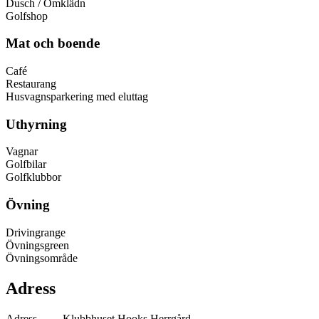
Dusch / Omklädn
Golfshop
Mat och boende
Café
Restaurang
Husvagnsparkering med eluttag
Uthyrning
Vagnar
Golfbilar
Golfklubbor
Övning
Drivingrange
Övningsgreen
Övningsområde
Adress
Adress
Klubbhuset,Hooks Herrgård