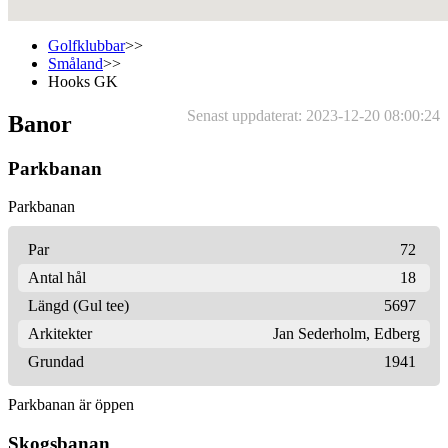
Golfklubbar
>>
Småland
>>
Hooks GK
Senast uppdaterat: 2023-12-20 08:00:24
Banor
Parkbanan
Parkbanan
Par
72
Antal hål
18
Längd (Gul tee)
5697
Arkitekter
Jan Sederholm
,
Edberg
Grundad
1941
Parkbanan är öppen
Skogsbanan