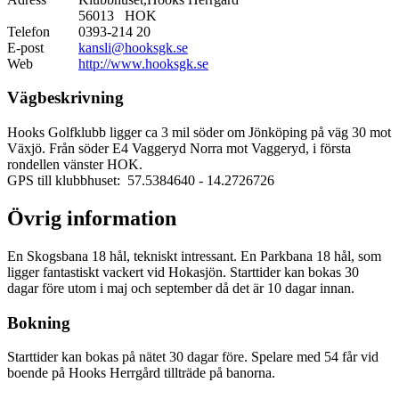
56013 HOK
Telefon
0393-214 20
E-post
kansli@hooksgk.se
Web
http://www.hooksgk.se
Vägbeskrivning
Hooks Golfklubb ligger ca 3 mil söder om Jönköping på väg 30 mot
Växjö. Från söder E4 Vaggeryd Norra mot Vaggeryd, i första
rondellen vänster HOK.
GPS till klubbhuset: 57.5384640
- 14.2726726
Övrig information
En Skogsbana 18 hål, tekniskt intressant. En Parkbana 18 hål, som
ligger fantastiskt vackert vid Hokasjön. Starttider kan bokas 30
dagar före utom i maj och september då det är 10 dagar innan.
Bokning
Starttider kan bokas på nätet 30 dagar före. Spelare med 54 får vid
boende på Hooks Herrgård tillträde på banorna.