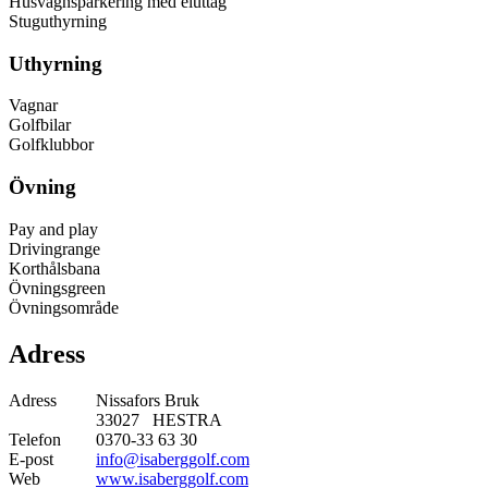
Husvagnsparkering med eluttag
Stuguthyrning
Uthyrning
Vagnar
Golfbilar
Golfklubbor
Övning
Pay and play
Drivingrange
Korthålsbana
Övningsgreen
Övningsområde
Adress
Adress
Nissafors Bruk
33027 HESTRA
Telefon
0370-33 63 30
E-post
info@isaberggolf.com
Web
www.isaberggolf.com