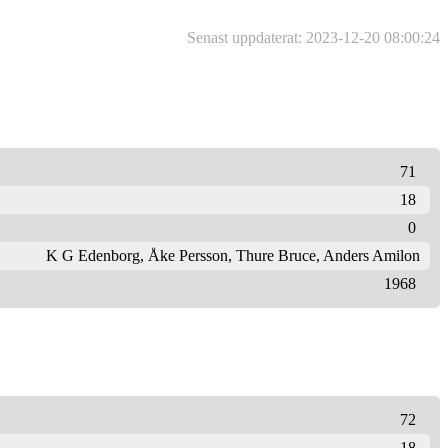
Senast uppdaterat: 2023-12-20 08:00:24
71
18
0
K G Edenborg
,
Åke Persson
,
Thure Bruce
,
Anders Amilon
1968
72
18