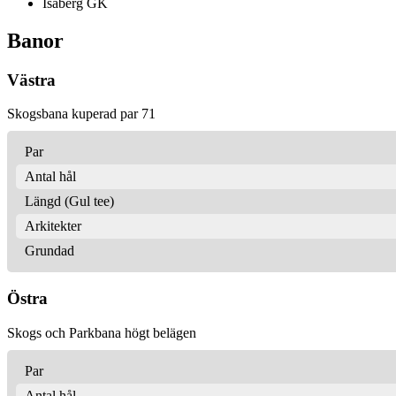
Isaberg GK
Banor
Västra
Skogsbana kuperad par 71
Par
Antal hål
Längd (Gul tee)
Arkitekter
Grundad
Östra
Skogs och Parkbana högt belägen
Par
Antal hål