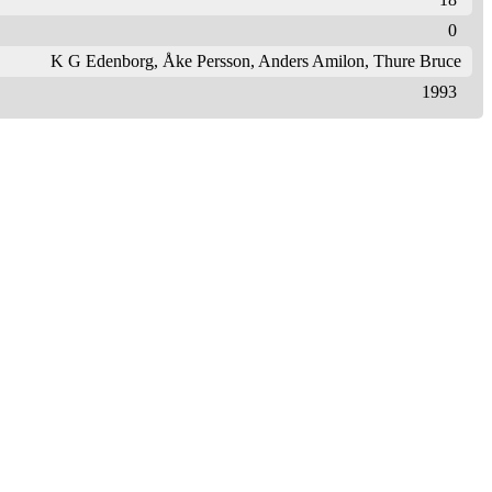
0
K G Edenborg
,
Åke Persson
,
Anders Amilon
,
Thure Bruce
1993