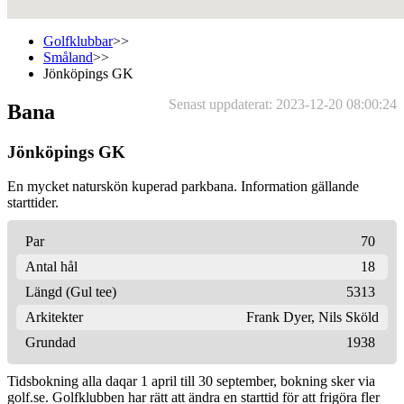
Golfklubbar
>>
Småland
>>
Jönköpings GK
Senast uppdaterat: 2023-12-20 08:00:24
Bana
Jönköpings GK
En mycket naturskön kuperad parkbana. Information gällande
starttider.
Par
70
Antal hål
18
Längd (Gul tee)
5313
Arkitekter
Frank Dyer
,
Nils Sköld
Grundad
1938
Tidsbokning alla daqar 1 april till 30 september, bokning sker via
golf.se. Golfklubben har rätt att ändra en starttid för att frigöra fler