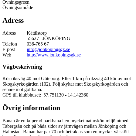
Övningsgreen
Övningsområde
Adress
Adress
Kättilstorp
55627 JÖNKÖPING
Telefon
036-765 67
E-post
info@jonkopingsgk.se
Web
http://www.jonkopingsgk.se
Vägbeskrivning
Kör riksväg 40 mot Göteborg. Efter 1 km på riksväg 40 kör av mot
Skogskyrkogården (102). Följ skyltar mot Skogskyrkogården och
senare mot golfbana.
GPS till klubbhuset: 57.751130
- 14.142360
Övrig information
Banan är en kuperad parkbana i en mycket naturskön miljö utmed
Tabergsån och på båda sidor av järnvägen mellan Jönköping och
Halmstad. Banan har par 70 och betraktas som en mycket välskött