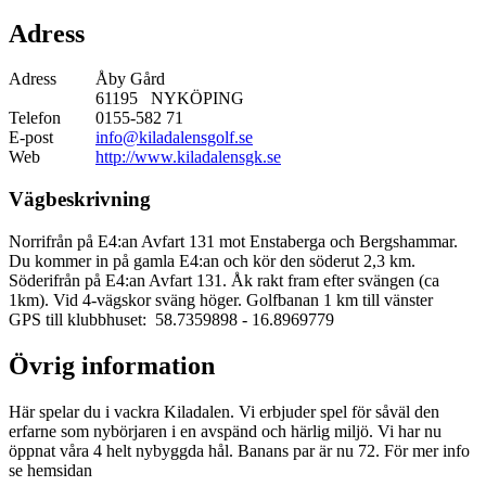
Adress
Adress
Åby Gård
61195 NYKÖPING
Telefon
0155-582 71
E-post
info@kiladalensgolf.se
Web
http://www.kiladalensgk.se
Vägbeskrivning
Norrifrån på E4:an Avfart 131 mot Enstaberga och Bergshammar.
Du kommer in på gamla E4:an och kör den söderut 2,3 km.
Söderifrån på E4:an Avfart 131. Åk rakt fram efter svängen (ca
1km). Vid 4-vägskor sväng höger. Golfbanan 1 km till vänster
GPS till klubbhuset: 58.7359898
- 16.8969779
Övrig information
Här spelar du i vackra Kiladalen. Vi erbjuder spel för såväl den
erfarne som nybörjaren i en avspänd och härlig miljö. Vi har nu
öppnat våra 4 helt nybyggda hål. Banans par är nu 72. För mer info
se hemsidan