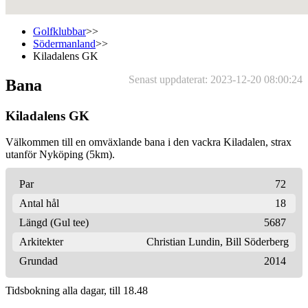
Golfklubbar
>>
Södermanland
>>
Kiladalens GK
Senast uppdaterat: 2023-12-20 08:00:24
Bana
Kiladalens GK
Välkommen till en omväxlande bana i den vackra Kiladalen, strax
utanför Nyköping (5km).
Par
72
Antal hål
18
Längd (Gul tee)
5687
Arkitekter
Christian Lundin
,
Bill Söderberg
Grundad
2014
Tidsbokning alla dagar, till 18.48