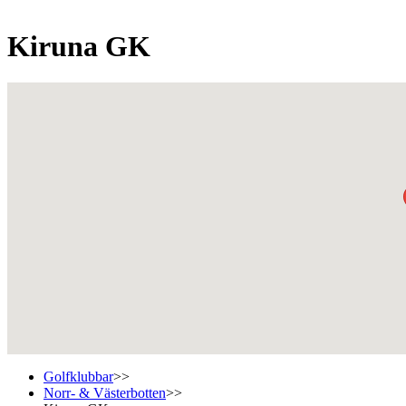
Kiruna GK
Golfklubbar
>>
Norr- & Västerbotten
>>