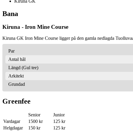
Kiruna GK
Bana
Kiruna - Iron Mine Course
Kiruna GK Iron Mine Course ligger på den gamla nedlagda Tuolluva
Par
Antal hål
Längd (Gul tee)
Arkitekt
Grundad
Greenfee
Senior
Junior
Vardagar
1500 kr
125 kr
Helgdagar
150 kr
125 kr