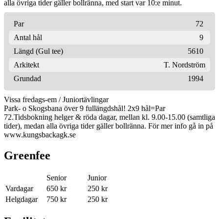
alla övriga tider gäller bollränna, med start var 10:e minut.
Par
72
Antal hål
9
Längd (Gul tee)
5610
Arkitekt
T. Nordström
Grundad
1994
Vissa fredags-em / Juniortävlingar
Park- o Skogsbana över 9 fullängdshål! 2x9 hål=Par
72.Tidsbokning helger & röda dagar, mellan kl. 9.00-15.00 (samtliga
tider), medan alla övriga tider gäller bollränna. För mer info gå in på
www.kungsbackagk.se
Greenfee
Senior
Junior
Vardagar
650 kr
250 kr
Helgdagar
750 kr
250 kr