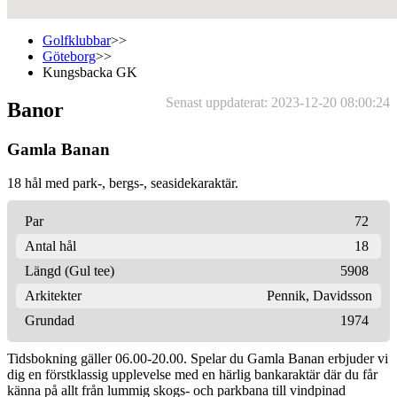
Golfklubbar
>>
Göteborg
>>
Kungsbacka GK
Senast uppdaterat: 2023-12-20 08:00:24
Banor
Gamla Banan
18 hål med park-, bergs-, seasidekaraktär.
Par
72
Antal hål
18
Längd (Gul tee)
5908
Arkitekter
Pennik
,
Davidsson
Grundad
1974
Tidsbokning gäller 06.00-20.00. Spelar du Gamla Banan erbjuder vi
dig en förstklassig upplevelse med en härlig bankaraktär där du får
känna på allt från lummig skogs- och parkbana till vindpinad