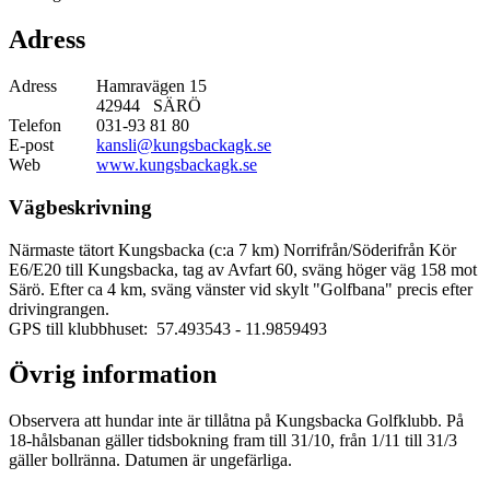
Adress
Adress
Hamravägen 15
42944 SÄRÖ
Telefon
031-93 81 80
E-post
kansli@kungsbackagk.se
Web
www.kungsbackagk.se
Vägbeskrivning
Närmaste tätort Kungsbacka (c:a 7 km) Norrifrån/Söderifrån Kör
E6/E20 till Kungsbacka, tag av Avfart 60, sväng höger väg 158 mot
Särö. Efter ca 4 km, sväng vänster vid skylt "Golfbana" precis efter
drivingrangen.
GPS till klubbhuset: 57.493543
- 11.9859493
Övrig information
Observera att hundar inte är tillåtna på Kungsbacka Golfklubb. På
18-hålsbanan gäller tidsbokning fram till 31/10, från 1/11 till 31/3
gäller bollränna. Datumen är ungefärliga.