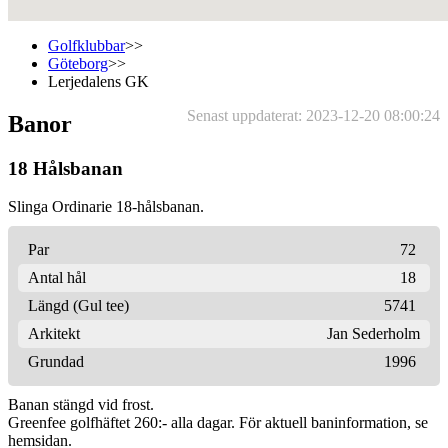
Golfklubbar
>>
Göteborg
>>
Lerjedalens GK
Senast uppdaterat: 2023-12-20 08:00:24
Banor
18 Hålsbanan
Slinga Ordinarie 18-hålsbanan.
Par
72
Antal hål
18
Längd (Gul tee)
5741
Arkitekt
Jan Sederholm
Grundad
1996
Banan stängd vid frost.
Greenfee golfhäftet 260:- alla dagar. För aktuell baninformation, se
hemsidan.