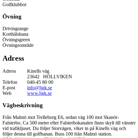
Golfklubbor
Övning
Drivingrange
Korthålsbana
Övningsgreen
Övningsområde
Adress
Adress
Kinells väg
23642 HÖLLVIKEN
Telefon
040-45 80 00
E-post
info@ljgk.se
Web
www.ljgk.se
Vägbeskrivning
Från Malmö mot Trelleborg E6, sedan väg 100 mot Skanör-
Falsterbo. Ca 500 meter efter Falsterbokanalen finns skylt till vänster
vid trafikljuset. Du följer Storvägen, viker in på Kinells väg och
följer denna till golfbanan. Buss 100 från Malmö station.