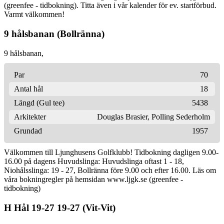
(greenfee - tidbokning). Titta även i vår kalender för ev. startförbud.
Varmt välkommen!
9 hålsbanan (Bollränna)
9 hålsbanan,
Par
70
Antal hål
18
Längd (Gul tee)
5438
Arkitekter
Douglas Brasier
,
Polling Sederholm
Grundad
1957
Välkommen till Ljunghusens Golfklubb! Tidbokning dagligen 9.00-
16.00 på dagens Huvudslinga: Huvudslinga oftast 1 - 18,
Niohålsslinga: 19 - 27, Bollränna före 9.00 och efter 16.00. Läs om
våra bokningregler på hemsidan www.ljgk.se (greenfee -
tidbokning)
H Hål 19-27 19-27 (Vit-Vit)