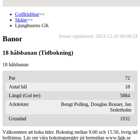
Golfklubbar
>>
Skåne
>>
Ljunghusens GK
Senast uppdaterat: 2023-12-20 08:00:24
Banor
18 hålsbanan (Tidbokning)
18 hålsbanan
Par
72
Antal hål
18
Längd (Gul tee)
5884
Arkitekter
Bengt Polling
,
Douglas Brasier
,
Jan
Sederholm
Grundad
1932
Välkommen att boka tider. Bokning mellan 9.00 och 15.50, övrig tid
bollränna. Läs om våra bokningsregler på hemsidan www.ljgk.se