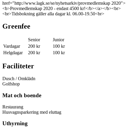
href="http://www.lagk.se/se/nyhetsarkiv/provmedlemskap 2020">
<b>Provmedlemskap 2020 - endast 4500 kr!</b></a></b><br>
<br>Tidsbokning gäller alla dagar kl. 06.00-19.50<br>
Greenfee
Senior
Junior
Vardagar
200 kr
100 kr
Helgdagar
200 kr
100 kr
Faciliteter
Dusch / Omklädn
Golfshop
Mat och boende
Restaurang
Husvagnsparkering med eluttag
Uthyrning