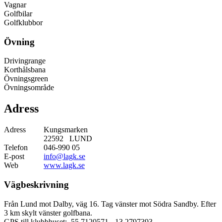
Vagnar
Golfbilar
Golfklubbor
Övning
Drivingrange
Korthålsbana
Övningsgreen
Övningsområde
Adress
Adress
Kungsmarken
22592 LUND
Telefon
046-990 05
E-post
info@lagk.se
Web
www.lagk.se
Vägbeskrivning
Från Lund mot Dalby, väg 16. Tag vänster mot Södra Sandby. Efter
3 km skylt vänster golfbana.
GPS till klubbhuset: 55.7120571
- 13.2797393