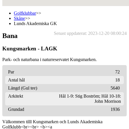
Golfklubbar
>>
Skåne
>>
Lunds Akademiska GK
Senast uppdaterat: 2023-12-20 08:00:24
Bana
Kungsmarken - LAGK
Park- och naturbana i naturreservatet Kungsmarken.
Par
72
Antal hål
18
Längd (Gul tee)
5640
Arkitekt
Hål 1-9: Stig Boström; Hål 10-18:
John Morrison
Grundad
1936
Välkommen tilll Kungsmarken och Lunds Akademiska
Golfklubb<br><br> <b><a