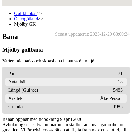
Golfklubbar
>>
Östergötland
>>
Mjölby GK
Senast uppdaterat: 2023-12-20 08:00:24
Bana
Mjölby golfbana
Varierande park- och skogsbana i naturskön miljö.
Par
71
Antal hål
18
Längd (Gul tee)
5483
Arkitekt
Åke Persson
Grundad
1985
Banan öppnar med tidbokning 9 april 2020
Avbokning senast två timmar innan starttid, annars utgår ordinarie
greenfee. Vi förbehåller oss rätten att flytta fram max en starttid, till