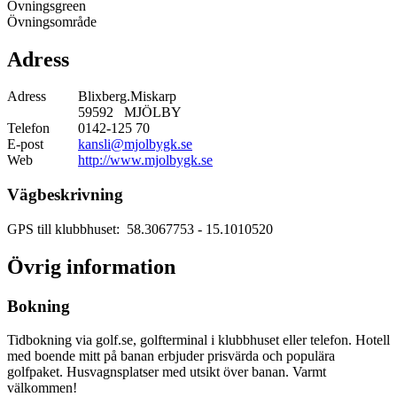
Övningsgreen
Övningsområde
Adress
Adress
Blixberg.Miskarp
59592 MJÖLBY
Telefon
0142-125 70
E-post
kansli@mjolbygk.se
Web
http://www.mjolbygk.se
Vägbeskrivning
GPS till klubbhuset: 58.3067753
- 15.1010520
Övrig information
Bokning
Tidbokning via golf.se, golfterminal i klubbhuset eller telefon. Hotell
med boende mitt på banan erbjuder prisvärda och populära
golfpaket. Husvagnsplatser med utsikt över banan. Varmt
välkommen!