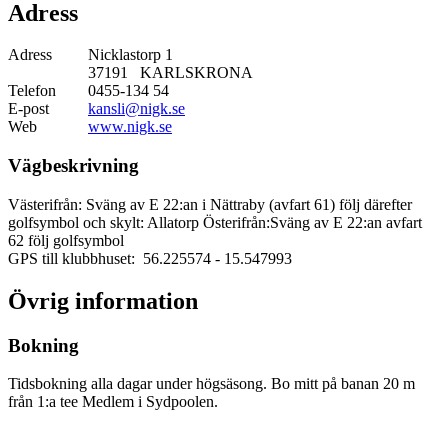
Adress
Adress
Nicklastorp 1
37191 KARLSKRONA
Telefon
0455-134 54
E-post
kansli@nigk.se
Web
www.nigk.se
Vägbeskrivning
Västerifrån: Sväng av E 22:an i Nättraby (avfart 61) följ därefter
golfsymbol och skylt: Allatorp Österifrån:Sväng av E 22:an avfart
62 följ golfsymbol
GPS till klubbhuset: 56.225574
- 15.547993
Övrig information
Bokning
Tidsbokning alla dagar under högsäsong. Bo mitt på banan 20 m
från 1:a tee Medlem i Sydpoolen.