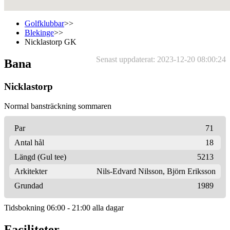
Golfklubbar
>>
Blekinge
>>
Nicklastorp GK
Senast uppdaterat: 2023-12-20 08:00:24
Bana
Nicklastorp
Normal bansträckning sommaren
Par
71
Antal hål
18
Längd (Gul tee)
5213
Arkitekter
Nils-Edvard Nilsson
,
Björn Eriksson
Grundad
1989
Tidsbokning 06:00 - 21:00 alla dagar
Faciliteter