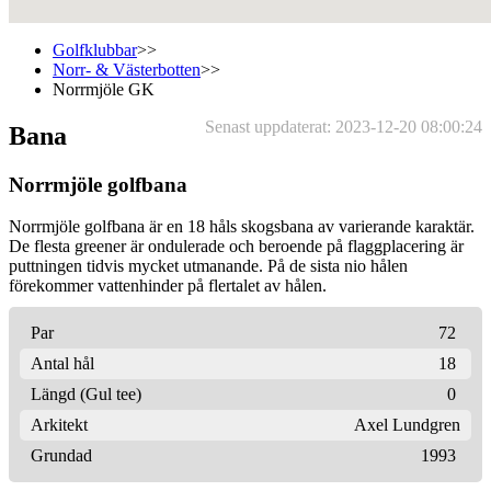
Golfklubbar
>>
Norr- & Västerbotten
>>
Norrmjöle GK
Senast uppdaterat: 2023-12-20 08:00:24
Bana
Norrmjöle golfbana
Norrmjöle golfbana är en 18 håls skogsbana av varierande karaktär.
De flesta greener är ondulerade och beroende på flaggplacering är
puttningen tidvis mycket utmanande. På de sista nio hålen
förekommer vattenhinder på flertalet av hålen.
Par
72
Antal hål
18
Längd (Gul tee)
0
Arkitekt
Axel Lundgren
Grundad
1993