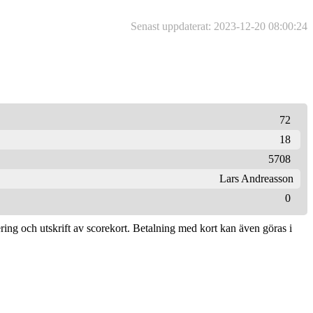
Senast uppdaterat: 2023-12-20 08:00:24
72
18
5708
Lars Andreasson
0
ring och utskrift av scorekort. Betalning med kort kan även göras i