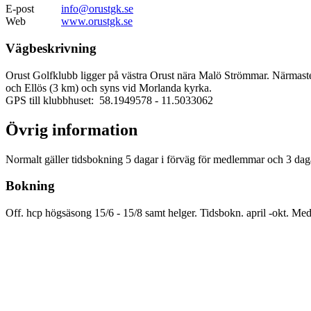
E-post
info@orustgk.se
Web
www.orustgk.se
Vägbeskrivning
Orust Golfklubb ligger på västra Orust nära Malö Strömmar. Närmaste 
och Ellös (3 km) och syns vid Morlanda kyrka.
GPS till klubbhuset: 58.1949578
- 11.5033062
Övrig information
Normalt gäller tidsbokning 5 dagar i förväg för medlemmar och 3 dagar
Bokning
Off. hcp högsäsong 15/6 - 15/8 samt helger. Tidsbokn. april -okt. Me