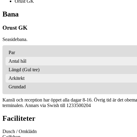
Orust GK
Bana
Orust GK
Seasidebana.
Par
Antal hål
Längd (Gul tee)
Arkitekt
Grundad
Kansli och reception har öppet alla dagar 8-16. Övrig tid är det obema
terminalen. Annars via Swish till 1233500204
Faciliteter
Dusch / Omklädn
Golfshop