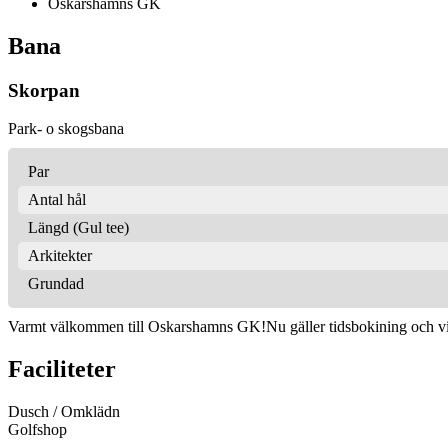
Oskarshamns GK
Bana
Skorpan
Park- o skogsbana
Par
Antal hål
Längd (Gul tee)
Arkitekter
Grundad
Varmt välkommen till Oskarshamns GK!Nu gäller tidsbokining och vi kör
Faciliteter
Dusch / Omklädn
Golfshop