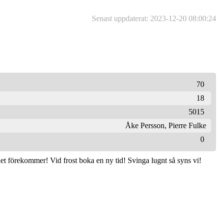
Senast uppdaterat: 2023-12-20 08:00:24
70
18
5015
Åke Persson
,
Pierre Fulke
0
et förekommer! Vid frost boka en ny tid! Svinga lugnt så syns vi!