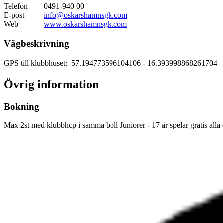
Telefon
0491-940 00
E-post
info@oskarshamnsgk.com
Web
www.oskarshamnsgk.com
Vägbeskrivning
GPS till klubbhuset: 57.194773596104106
- 16.393998868261704
Övrig information
Bokning
Max 2st med klubbhcp i samma boll Juniorer - 17 år spelar gratis alla 