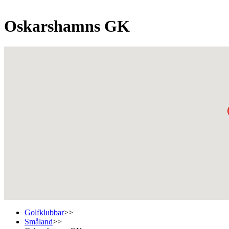
Oskarshamns GK
Golfklubbar
>>
Småland
>>