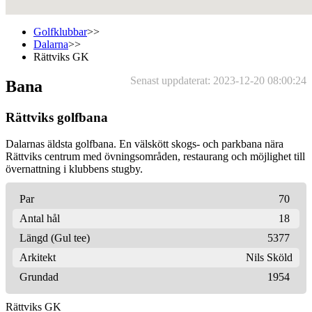
Golfklubbar
>>
Dalarna
>>
Rättviks GK
Senast uppdaterat: 2023-12-20 08:00:24
Bana
Rättviks golfbana
Dalarnas äldsta golfbana. En välskött skogs- och parkbana nära
Rättviks centrum med övningsområden, restaurang och möjlighet till
övernattning i klubbens stugby.
Par
70
Antal hål
18
Längd (Gul tee)
5377
Arkitekt
Nils Sköld
Grundad
1954
Rättviks GK