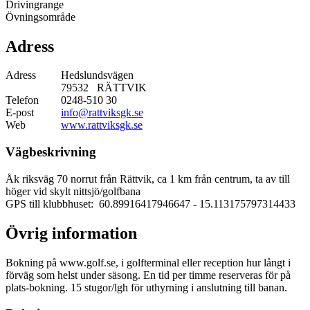
Drivingrange
Övningsområde
Adress
Adress
Hedslundsvägen
79532 RÄTTVIK
Telefon
0248-510 30
E-post
info@rattviksgk.se
Web
www.rattviksgk.se
Vägbeskrivning
Åk riksväg 70 norrut från Rättvik, ca 1 km från centrum, ta av till
höger vid skylt nittsjö/golfbana
GPS till klubbhuset: 60.89916417946647
- 15.113175797314433
Övrig information
Bokning på www.golf.se, i golfterminal eller reception hur långt i
förväg som helst under säsong. En tid per timme reserveras för på
plats-bokning. 15 stugor/lgh för uthyrning i anslutning till banan.