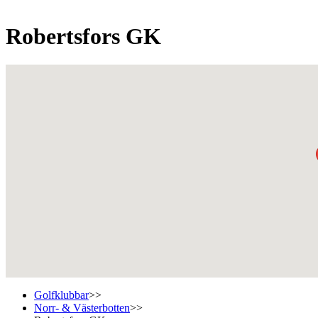
Robertsfors GK
Golfklubbar
>>
Norr- & Västerbotten
>>