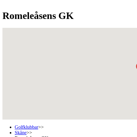
Romeleåsens GK
Golfklubbar
>>
Skåne
>>