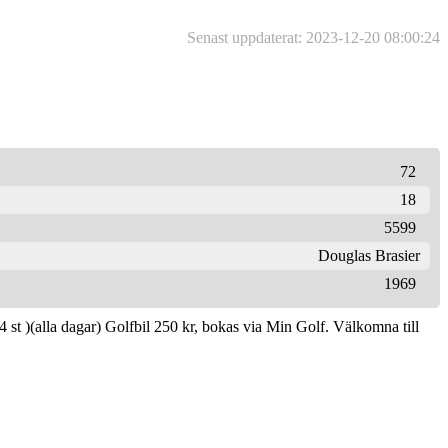
Senast uppdaterat: 2023-12-20 08:00:24
72
18
5599
Douglas Brasier
1969
 st )(alla dagar) Golfbil 250 kr, bokas via Min Golf. Välkomna till