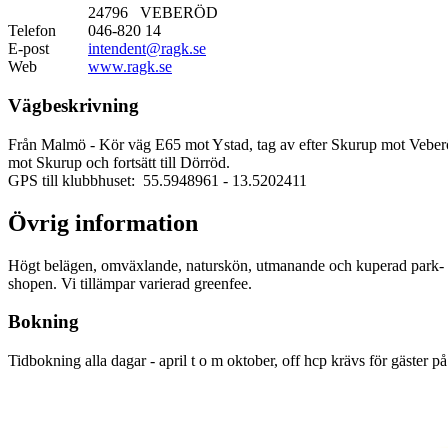
24796 VEBERÖD
Telefon
046-820 14
E-post
intendent@ragk.se
Web
www.ragk.se
Vägbeskrivning
Från Malmö - Kör väg E65 mot Ystad, tag av efter Skurup mot Veberöd
mot Skurup och fortsätt till Dörröd.
GPS till klubbhuset: 55.5948961
- 13.5202411
Övrig information
Högt belägen, omväxlande, naturskön, utmanande och kuperad park- och 
shopen. Vi tillämpar varierad greenfee.
Bokning
Tidbokning alla dagar - april t o m oktober, off hcp krävs för gäster 