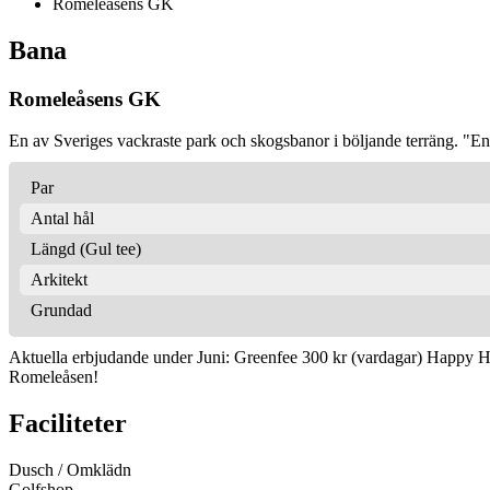
Romeleåsens GK
Bana
Romeleåsens GK
En av Sveriges vackraste park och skogsbanor i böljande terräng. "En r
Par
Antal hål
Längd (Gul tee)
Arkitekt
Grundad
Aktuella erbjudande under Juni: Greenfee 300 kr (vardagar) Happy Hour
Romeleåsen!
Faciliteter
Dusch / Omklädn
Golfshop