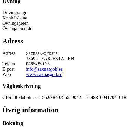
Övning
Drivingrange
Korthålsbana
Övningsgreen
Övningsområde
Adress
Adress
Saxnäs Golfbana
38695 FÄRJESTADEN
Telefon
0485-350 35
E-post
info@saxnasgolf.se
Web
www.saxnasgolf.se
Vägbeskrivning
GPS till klubbhuset: 56.68840756659042
- 16.488169417041018
Övrig information
Bokning