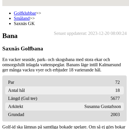
Golfklubbar
>>
Småland
>>
Saxnäs GK
Senast uppdaterat: 2023-12-20 08:00:24
Bana
Saxnäs Golfbana
En vacker seaside, park- och skogsbana med stora ekar och
omsorgsfullt inlagda vattenspeglar. Banans läge intill Kalmarsund
ger många vackra vyer och erbjuder 18 varierande hål.
Par
72
Antal hål
18
Längd (Gul tee)
5677
Arkitekt
Susanna Gustafsson
Grundad
2003
Golf-id ska lämnas på samtliga bokade spelare. Om så ej görs bokar