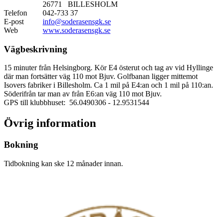
26771 BILLESHOLM
Telefon
042-733 37
E-post
info@soderasensgk.se
Web
www.soderasensgk.se
Vägbeskrivning
15 minuter från Helsingborg. Kör E4 österut och tag av vid Hyllinge
där man fortsätter väg 110 mot Bjuv. Golfbanan ligger mittemot
Isovers fabriker i Billesholm. Ca 1 mil på E4:an och 1 mil på 110:an.
Söderifrån tar man av från E6:an väg 110 mot Bjuv.
GPS till klubbhuset: 56.0490306
- 12.9531544
Övrig information
Bokning
Tidbokning kan ske 12 månader innan.