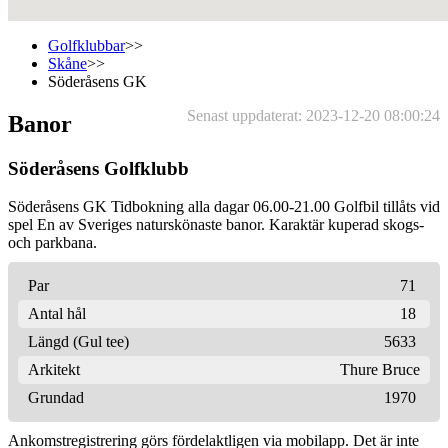
Golfklubbar
>>
Skåne
>>
Söderåsens GK
Senast uppdaterat: 2023-12-20 08:00:24
Banor
Söderåsens Golfklubb
Söderåsens GK Tidbokning alla dagar 06.00-21.00 Golfbil tillåts vid
spel En av Sveriges naturskönaste banor. Karaktär kuperad skogs-
och parkbana.
Par
71
Antal hål
18
Längd (Gul tee)
5633
Arkitekt
Thure Bruce
Grundad
1970
Ankomstregistrering görs fördelaktligen via mobilapp. Det är inte