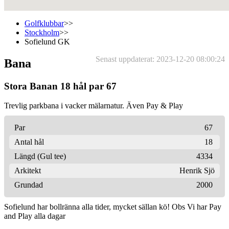
Golfklubbar
>>
Stockholm
>>
Sofielund GK
Senast uppdaterat: 2023-12-20 08:00:24
Bana
Stora Banan 18 hål par 67
Trevlig parkbana i vacker mälarnatur. Även Pay & Play
Par
67
Antal hål
18
Längd (Gul tee)
4334
Arkitekt
Henrik Sjö
Grundad
2000
Sofielund har bollränna alla tider, mycket sällan kö! Obs Vi har Pay
and Play alla dagar