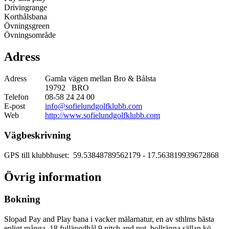
Drivingrange
Korthålsbana
Övningsgreen
Övningsområde
Adress
Adress
Gamla vägen mellan Bro & Bålsta
19792 BRO
Telefon
08-58 24 24 00
E-post
info@sofielundgolfklubb.com
Web
http://www.sofielundgolfklubb.com
Vägbeskrivning
GPS till klubbhuset: 59.53848789562179
- 17.563819939672868
Övrig information
Bokning
Slopad Pay and Play bana i vacker mälarnatur, en av sthlms bästa
enligt många. 18 fullängdhål 9 pitch and put, bollränna sällan kö.