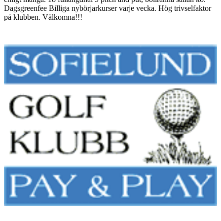
Dagsgreenfee Billiga nybörjarkurser varje vecka. Hög trivselfaktor
på klubben. Välkomna!!!