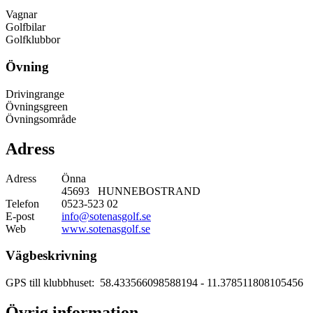
Vagnar
Golfbilar
Golfklubbor
Övning
Drivingrange
Övningsgreen
Övningsområde
Adress
Adress
Önna
45693 HUNNEBOSTRAND
Telefon
0523-523 02
E-post
info@sotenasgolf.se
Web
www.sotenasgolf.se
Vägbeskrivning
GPS till klubbhuset: 58.433566098588194
- 11.378511808105456
Övrig information