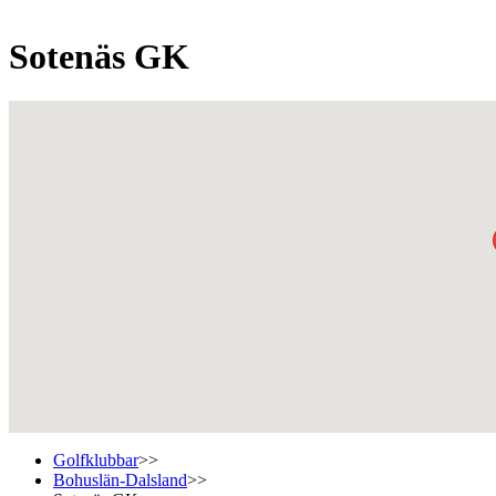
Sotenäs GK
Golfklubbar
>>
Bohuslän-Dalsland
>>