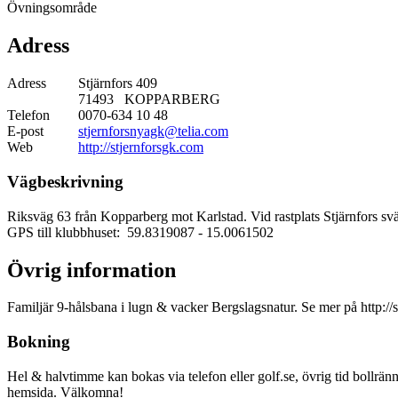
Övningsområde
Adress
Adress
Stjärnfors 409
71493 KOPPARBERG
Telefon
0070-634 10 48
E-post
stjernforsnyagk@telia.com
Web
http://stjernforsgk.com
Vägbeskrivning
Riksväg 63 från Kopparberg mot Karlstad. Vid rastplats Stjärnfors s
GPS till klubbhuset: 59.8319087
- 15.0061502
Övrig information
Familjär 9-hålsbana i lugn & vacker Bergslagsnatur. Se mer på http://s
Bokning
Hel & halvtimme kan bokas via telefon eller golf.se, övrig tid bollrän
hemsida. Välkomna!