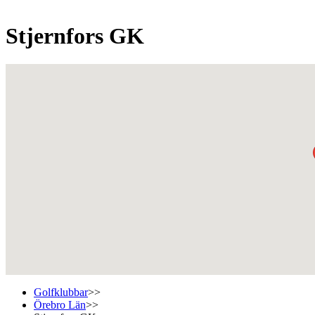
Stjernfors GK
Golfklubbar
>>
Örebro Län
>>