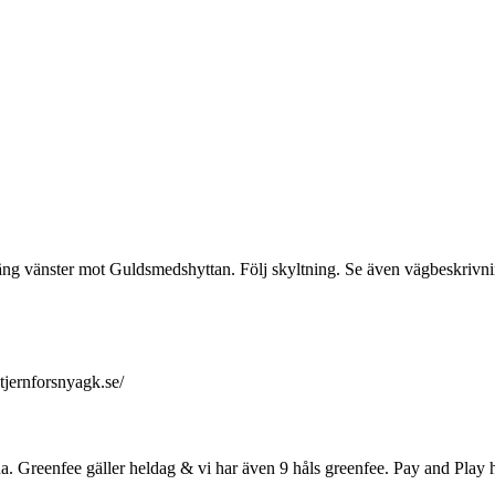
väng vänster mot Guldsmedshyttan. Följ skyltning. Se även vägbeskriv
tjernforsnyagk.se/
na. Greenfee gäller heldag & vi har även 9 håls greenfee. Pay and Play 