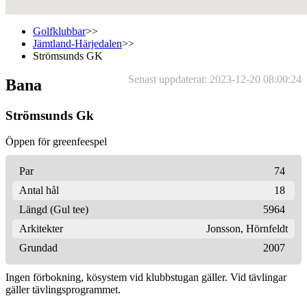
Golfklubbar
>>
Jämtland-Härjedalen
>>
Strömsunds GK
Senast uppdaterat: 2023-12-20 08:00:24
Bana
Strömsunds Gk
Öppen för greenfeespel
Par
74
Antal hål
18
Längd (Gul tee)
5964
Arkitekter
Jonsson
,
Hörnfeldt
Grundad
2007
Ingen förbokning, kösystem vid klubbstugan gäller. Vid tävlingar
gäller tävlingsprogrammet.