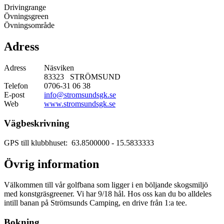
Drivingrange
Övningsgreen
Övningsområde
Adress
Adress
Näsviken
83323 STRÖMSUND
Telefon
0706-31 06 38
E-post
info@stromsundsgk.se
Web
www.stromsundsgk.se
Vägbeskrivning
GPS till klubbhuset: 63.8500000
- 15.5833333
Övrig information
Välkommen till vår golfbana som ligger i en böljande skogsmiljö
med konstgräsgreener. Vi har 9/18 hål. Hos oss kan du bo alldeles
intill banan på Strömsunds Camping, en drive från 1:a tee.
Bokning