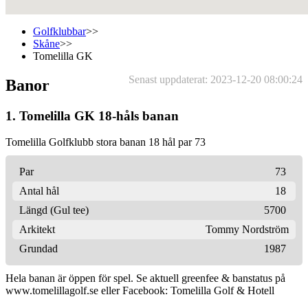
Golfklubbar
>>
Skåne
>>
Tomelilla GK
Senast uppdaterat: 2023-12-20 08:00:24
Banor
1. Tomelilla GK 18-håls banan
Tomelilla Golfklubb stora banan 18 hål par 73
Par
73
Antal hål
18
Längd (Gul tee)
5700
Arkitekt
Tommy Nordström
Grundad
1987
Hela banan är öppen för spel. Se aktuell greenfee & banstatus på
www.tomelillagolf.se eller Facebook: Tomelilla Golf & Hotell