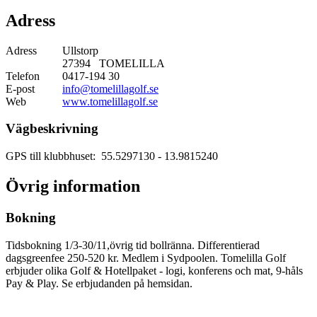
Adress
Adress
Ullstorp
27394 TOMELILLA
Telefon
0417-194 30
E-post
info@tomelillagolf.se
Web
www.tomelillagolf.se
Vägbeskrivning
GPS till klubbhuset: 55.5297130
- 13.9815240
Övrig information
Bokning
Tidsbokning 1/3-30/11,övrig tid bollränna. Differentierad
dagsgreenfee 250-520 kr. Medlem i Sydpoolen. Tomelilla Golf
erbjuder olika Golf & Hotellpaket - logi, konferens och mat, 9-håls
Pay & Play. Se erbjudanden på hemsidan.