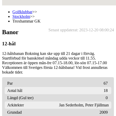
Golfklubbar
>>
Stockholm
>>
Troxhammar GK
Senast uppdaterat: 2023-12-20 08:00:24
Banor
12-hål
12-hålsbanan Bokning kan ske upp till 21 dagar i förväg.
Startförbud för banskötsel måndag udda veckor till 11.55.
Receptionen är öppen mån-fre 07.15-18.00, lör-sön 07.15-17.00
Välkommen till Sveriges första 12-hålsbana! Vid frost annulleras
bokade tider.
Par
67
Antal hål
18
Längd (Gul tee)
0
Arkitekter
Jan Sederholm
,
Peter Fjällman
Grundad
2009