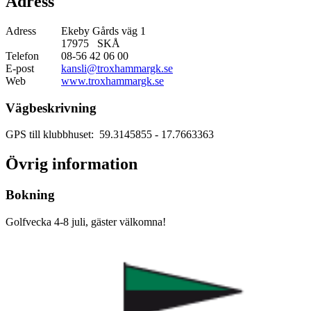
Adress
Adress
Ekeby Gårds väg 1
17975 SKÅ
Telefon
08-56 42 06 00
E-post
kansli@troxhammargk.se
Web
www.troxhammargk.se
Vägbeskrivning
GPS till klubbhuset: 59.3145855
- 17.7663363
Övrig information
Bokning
Golfvecka 4-8 juli, gäster välkomna!