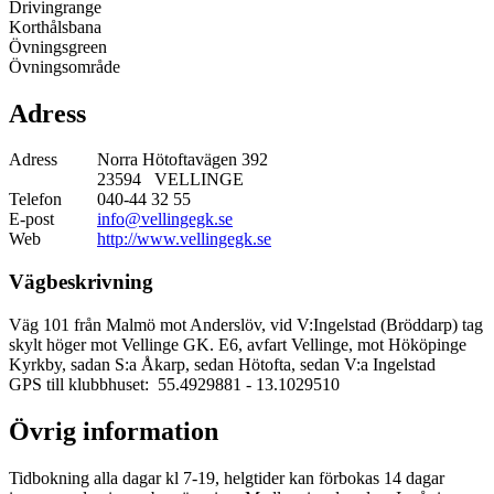
Drivingrange
Korthålsbana
Övningsgreen
Övningsområde
Adress
Adress
Norra Hötoftavägen 392
23594 VELLINGE
Telefon
040-44 32 55
E-post
info@vellingegk.se
Web
http://www.vellingegk.se
Vägbeskrivning
Väg 101 från Malmö mot Anderslöv, vid V:Ingelstad (Bröddarp) tag
skylt höger mot Vellinge GK. E6, avfart Vellinge, mot Hököpinge
Kyrkby, sadan S:a Åkarp, sedan Hötofta, sedan V:a Ingelstad
GPS till klubbhuset: 55.4929881
- 13.1029510
Övrig information
Tidbokning alla dagar kl 7-19, helgtider kan förbokas 14 dagar