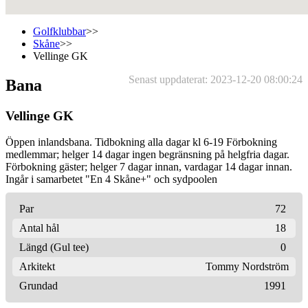
Golfklubbar
>>
Skåne
>>
Vellinge GK
Senast uppdaterat: 2023-12-20 08:00:24
Bana
Vellinge GK
Öppen inlandsbana. Tidbokning alla dagar kl 6-19 Förbokning
medlemmar; helger 14 dagar ingen begränsning på helgfria dagar.
Förbokning gäster; helger 7 dagar innan, vardagar 14 dagar innan.
Ingår i samarbetet "En 4 Skåne+" och sydpoolen
Par
72
Antal hål
18
Längd (Gul tee)
0
Arkitekt
Tommy Nordström
Grundad
1991