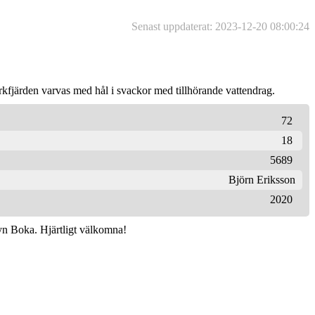
Senast uppdaterat: 2023-12-20 08:00:24
kfjärden varvas med hål i svackor med tillhörande vattendrag.
72
18
5689
Björn Eriksson
2020
yn Boka. Hjärtligt välkomna!