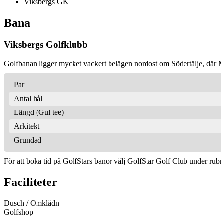
Viksbergs GK
Bana
Viksbergs Golfklubb
Golfbanan ligger mycket vackert belägen nordost om Södertälje, där M
Par
Antal hål
Längd (Gul tee)
Arkitekt
Grundad
För att boka tid på GolfStars banor välj GolfStar Golf Club under r
Faciliteter
Dusch / Omklädn
Golfshop