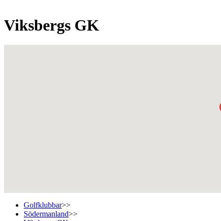
Viksbergs GK
Golfklubbar
>>
Södermanland
>>