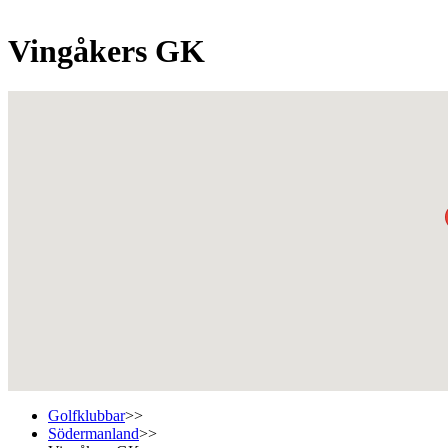
Vingåkers GK
Golfklubbar
>>
Södermanland
>>