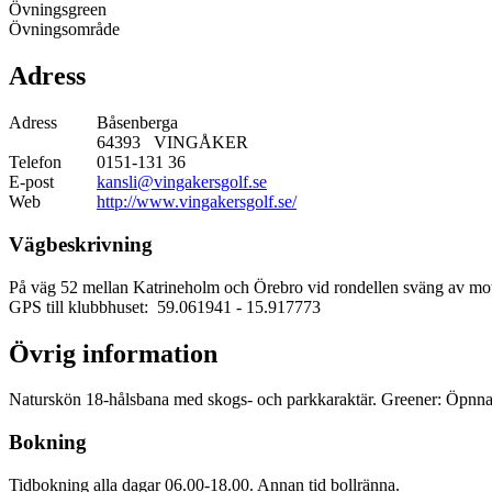
Övningsgreen
Övningsområde
Adress
Adress
Båsenberga
64393 VINGÅKER
Telefon
0151-131 36
E-post
kansli@vingakersgolf.se
Web
http://www.vingakersgolf.se/
Vägbeskrivning
På väg 52 mellan Katrineholm och Örebro vid rondellen sväng av mo
GPS till klubbhuset: 59.061941
- 15.917773
Övrig information
Naturskön 18-hålsbana med skogs- och parkkaraktär. Greener: Öpnn
Bokning
Tidbokning alla dagar 06.00-18.00. Annan tid bollränna.