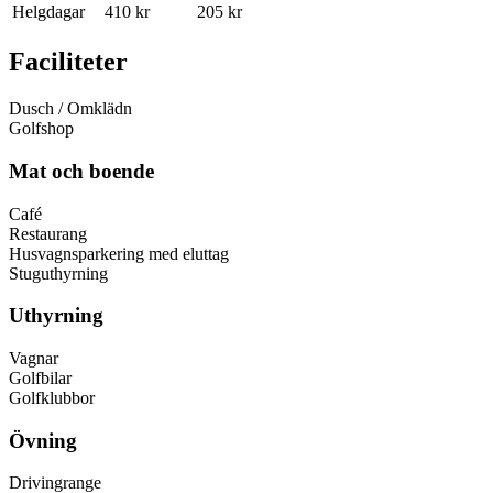
Helgdagar
410 kr
205 kr
Faciliteter
Dusch / Omklädn
Golfshop
Mat och boende
Café
Restaurang
Husvagnsparkering med eluttag
Stuguthyrning
Uthyrning
Vagnar
Golfbilar
Golfklubbor
Övning
Drivingrange