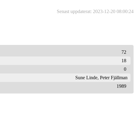
Senast uppdaterat: 2023-12-20 08:00:24
72
18
0
Sune Linde
,
Peter Fjällman
1989