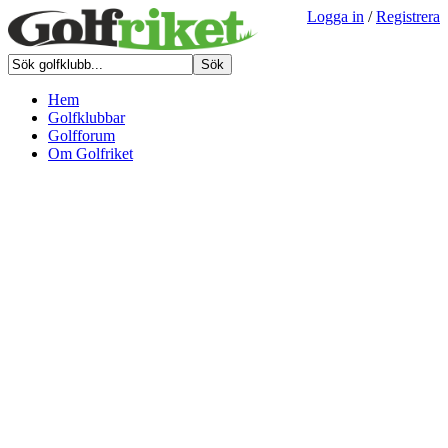
Logga in
/
Registrera
Hem
Golfklubbar
Golfforum
Om Golfriket