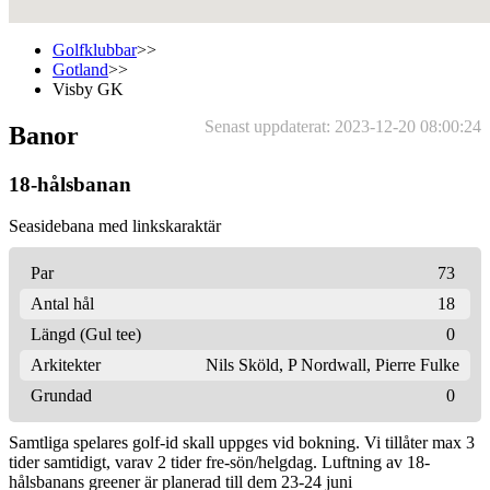
Golfklubbar
>>
Gotland
>>
Visby GK
Senast uppdaterat: 2023-12-20 08:00:24
Banor
18-hålsbanan
Seasidebana med linkskaraktär
Par
73
Antal hål
18
Längd (Gul tee)
0
Arkitekter
Nils Sköld
,
P Nordwall
,
Pierre Fulke
Grundad
0
Samtliga spelares golf-id skall uppges vid bokning. Vi tillåter max 3
tider samtidigt, varav 2 tider fre-sön/helgdag. Luftning av 18-
hålsbanans greener är planerad till dem 23-24 juni