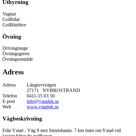
Uthyrning
Vagnar
Golfbilar
Golfklubbor
Övning
Drivingrange
Övningsgreen
Övningsområde
Adress
Adress
Långrevsvägen
27171 NYBROSTRAND
Telefon
0411-55 03 50
E-post
info@ystadgk.se
Web
www.ystadgk.se
Vägbeskrivning
Från Ystad - Väg 9 mot Simrishamn. 7 km öster om Ystad vid
kusten hittar du golfbanan.