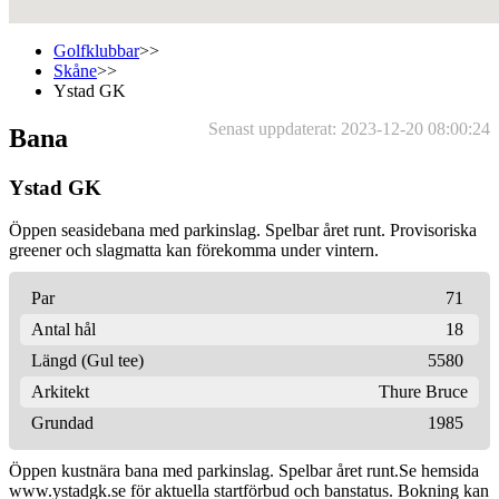
Golfklubbar
>>
Skåne
>>
Ystad GK
Senast uppdaterat: 2023-12-20 08:00:24
Bana
Ystad GK
Öppen seasidebana med parkinslag. Spelbar året runt. Provisoriska
greener och slagmatta kan förekomma under vintern.
Par
71
Antal hål
18
Längd (Gul tee)
5580
Arkitekt
Thure Bruce
Grundad
1985
Öppen kustnära bana med parkinslag. Spelbar året runt.Se hemsida
www.ystadgk.se för aktuella startförbud och banstatus. Bokning kan