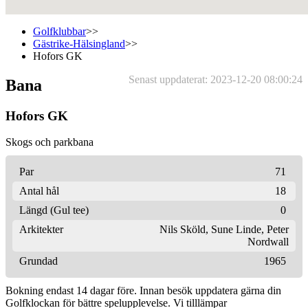
Golfklubbar
>>
Gästrike-Hälsingland
>>
Hofors GK
Senast uppdaterat: 2023-12-20 08:00:24
Bana
Hofors GK
Skogs och parkbana
Par
71
Antal hål
18
Längd (Gul tee)
0
Arkitekter
Nils Sköld
,
Sune Linde
,
Peter
Nordwall
Grundad
1965
Bokning endast 14 dagar före. Innan besök uppdatera gärna din
Golfklockan för bättre spelupplevelse. Vi tilllämpar