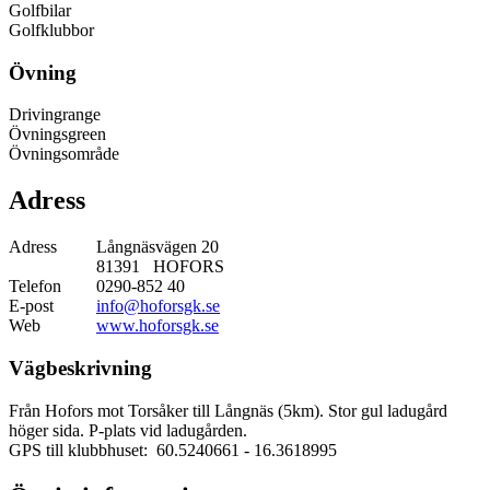
Golfbilar
Golfklubbor
Övning
Drivingrange
Övningsgreen
Övningsområde
Adress
Adress
Långnäsvägen 20
81391 HOFORS
Telefon
0290-852 40
E-post
info@hoforsgk.se
Web
www.hoforsgk.se
Vägbeskrivning
Från Hofors mot Torsåker till Långnäs (5km). Stor gul ladugård
höger sida. P-plats vid ladugården.
GPS till klubbhuset: 60.5240661
- 16.3618995