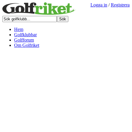
Logga in
/
Registrera
Hem
Golfklubbar
Golfforum
Om Golfriket