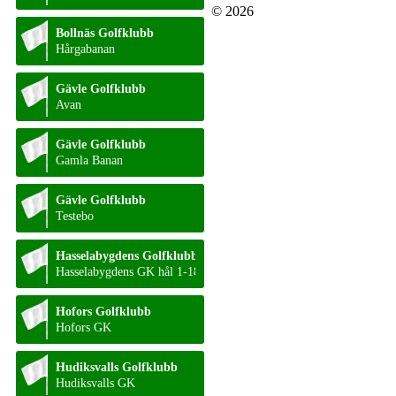
© 2026
Bollnäs Golfklubb
Hårgabanan
Gävle Golfklubb
Avan
Gävle Golfklubb
Gamla Banan
Gävle Golfklubb
Testebo
Hasselabygdens Golfklubb
Hasselabygdens GK hål 1-18
Hofors Golfklubb
Hofors GK
Hudiksvalls Golfklubb
Hudiksvalls GK