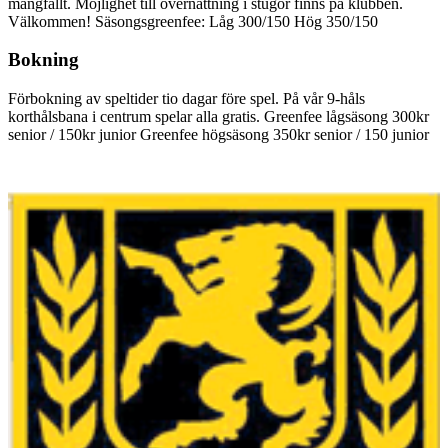
mångfallt. Möjlighet till övernattning i stugor finns på klubben.
Välkommen! Säsongsgreenfee: Låg 300/150 Hög 350/150
Bokning
Förbokning av speltider tio dagar före spel. På vår 9-håls
korthålsbana i centrum spelar alla gratis. Greenfee lågsäsong 300kr
senior / 150kr junior Greenfee högsäsong 350kr senior / 150 junior