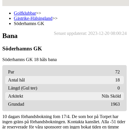
Golfklubbar
>>
Gästrike-Hälsingland
>>
Söderhamns GK
Senast uppdaterat: 2023-12-20 08:00:24
Bana
Söderhamns GK
Söderhamns GK 18 håls bana
Par
72
Antal hål
18
Längd (Gul tee)
0
Arkitekt
Nils Sköld
Grundad
1963
10 dagars förhandsbokning fom 17/4. De som bor på Torpet har
ingen gräns på förhandsbokningen. Kontakta kansliet. Alla -51 tider
är reserverade för våra sponsorer om ingen bokat tiden en timme