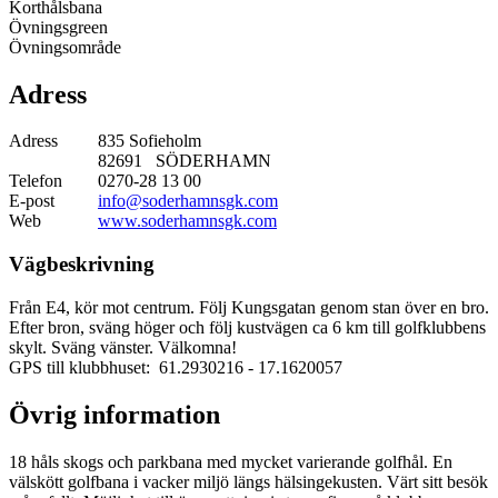
Korthålsbana
Övningsgreen
Övningsområde
Adress
Adress
835 Sofieholm
82691 SÖDERHAMN
Telefon
0270-28 13 00
E-post
info@soderhamnsgk.com
Web
www.soderhamnsgk.com
Vägbeskrivning
Från E4, kör mot centrum. Följ Kungsgatan genom stan över en bro.
Efter bron, sväng höger och följ kustvägen ca 6 km till golfklubbens
skylt. Sväng vänster. Välkomna!
GPS till klubbhuset: 61.2930216
- 17.1620057
Övrig information
18 håls skogs och parkbana med mycket varierande golfhål. En
välskött golfbana i vacker miljö längs hälsingekusten. Värt sitt besök